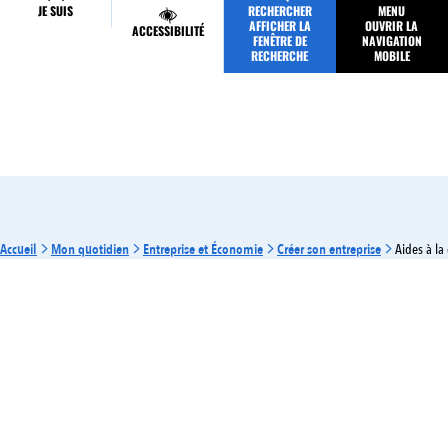
JE SUIS
RECHERCHER
MENU
MES DÉMARCHES
AFFICHER LA
OUVRIR LA
ACCESSIBILITÉ
FENÊTRE DE
NAVIGATION
RECHERCHE
MOBILE
Accueil
Mon quotidien
Entreprise et Économie
Créer son entreprise
Aides à la