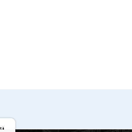
tences
t à