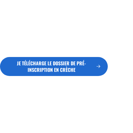
naitre
déjà né
Petite Enfance au 05 53 35
75 18
Le dossier d’inscription, composé de différentes pièces
jointes et plusieurs éléments, sera examiné lors d’une
commission (jury).
JE TÉLÉCHARGE LE DOSSIER DE PRÉ-
INSCRIPTION EN CRÈCHE