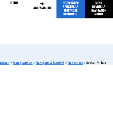
JE SUIS
RECHERCHER
MENU
MES DÉMARCHES
AFFICHER LA
OUVRIR LA
ACCESSIBILITÉ
FENÊTRE DE
NAVIGATION
RECHERCHE
MOBILE
Accueil
Mon quotidien
Transports & Mobilité
En bus / car
Réseau Péribus