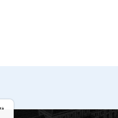
é
Territoir
t à