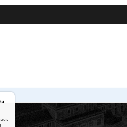
demande
t à
 seuls
t