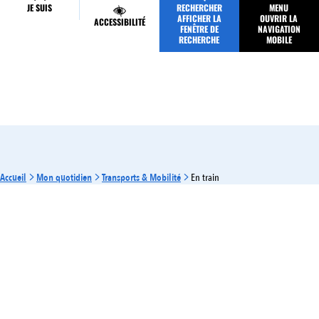
JE SUIS
RECHERCHER
MENU
MES DÉMARCHES
AFFICHER LA
OUVRIR LA
ACCESSIBILITÉ
FENÊTRE DE
NAVIGATION
RECHERCHE
MOBILE
Accueil
Mon quotidien
Transports & Mobilité
En train