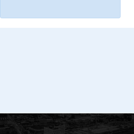
En covoiturage et/ou Autopartage
En train
Réseau Péribus