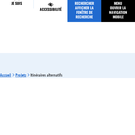
JE SUIS
RECHERCHER
MENU
MES DÉMARCHES
AFFICHER LA
OUVRIR LA
ACCESSIBILITÉ
FENÊTRE DE
NAVIGATION
RECHERCHE
MOBILE
Accueil
Projets
Itinéraires alternatifs
ENVIRONNEMENT
MOBILITÉ
EN COURS