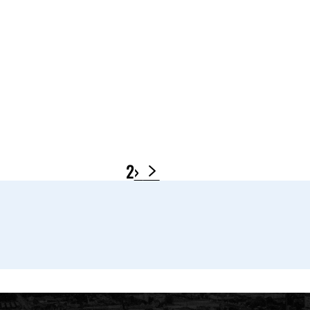
L’avenir des jeunes, une priorité !
INSTITUTION
« Merci aux agents du Grand Périgueux »
1
2
›
Mon Agglo
Mon quotidien