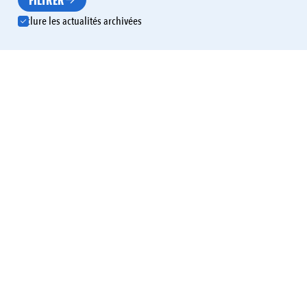
FILTRER
Inclure les actualités archivées
ENVIRONNEMENT
HABITAT
INSTITUTION
Incendies en Gironde, comment aider ?
ENVIRONNEMENT
INSTITUTION
Attention à la pollution atmosphérique
INSTITUTION
Grand Périgueux Autonomie recrute !