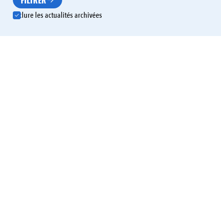
FILTRER
Inclure les actualités archivées
ENVIRONNEMENT
LOISIRS
TOURISME
Un parcours pédagogique pour découvrir Neufont
ENVIRONNEMENT
HABITAT
INSTITUTION
Incendies en Gironde, comment aider ?
ENVIRONNEMENT
INSTITUTION
Attention à la pollution atmosphérique